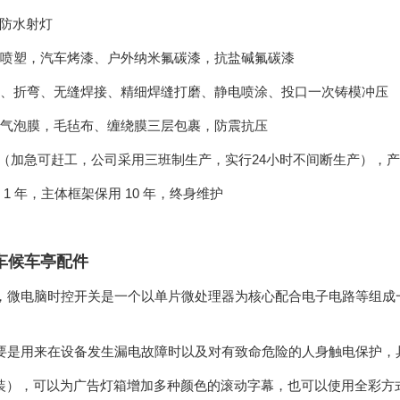
能防水射灯
喷塑，汽车烤漆、户外纳米氟碳漆，抗盐碱氟碳漆
、折弯、无缝焊接、精细焊缝打磨、静电喷涂、投口一次铸模冲压
气泡膜，毛毡布、缠绕膜三层包裹，防震抗压
右（加急可赶工，公司采用三班制生产，实行24小时不间断生产），
1 年，主体框架保用 10 年，终身维护
车候车亭配件
，微电脑时控开关是一个以单片微处理器为核心配合电子电路等组成
要是用来在设备发生漏电故障时以及对有致命危险的人身触电保护，
选装），可以为广告灯箱增加多种颜色的滚动字幕，也可以使用全彩方