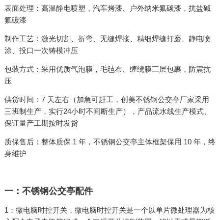
表面处理：高温静电喷塑，汽车烤漆、户外纳米氟碳漆，抗盐碱
氟碳漆
制作工艺：激光切割、折弯、无缝焊接、精细焊缝打磨、静电喷
涂、投口一次铸模冲压
包装方式：采用优质气泡膜，毛毡布、缠绕膜三层包裹，防震抗
压
供货时间：7 天左右（加急可赶工，创美不锈钢公交亭厂家采用
三班制生产，实行24小时不间断生产），产品流水线生产模式、
保证量产工期按时发货
质保售后：整体质保 1 年，不锈钢公交亭主体框架保用 10 年，终
身维护
一：不锈钢公交亭配件
1：微电脑时控开关，微电脑时控开关是一个以单片微处理器为核