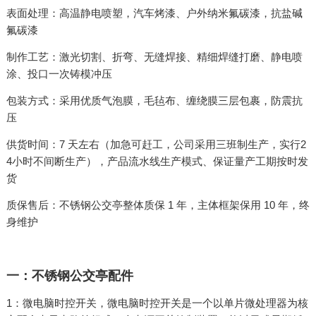
表面处理：高温静电喷塑，汽车烤漆、户外纳米氟碳漆，抗盐碱
氟碳漆
制作工艺：激光切割、折弯、无缝焊接、精细焊缝打磨、静电喷
涂、投口一次铸模冲压
包装方式：采用优质气泡膜，毛毡布、缠绕膜三层包裹，防震抗
压
供货时间：7 天左右（加急可赶工，公司采用三班制生产，实行2
4小时不间断生产），产品流水线生产模式、保证量产工期按时发
货
质保售后：不锈钢公交亭整体质保 1 年，主体框架保用 10 年，终
身维护
一：不锈钢公交亭配件
1：微电脑时控开关，微电脑时控开关是一个以单片微处理器为核