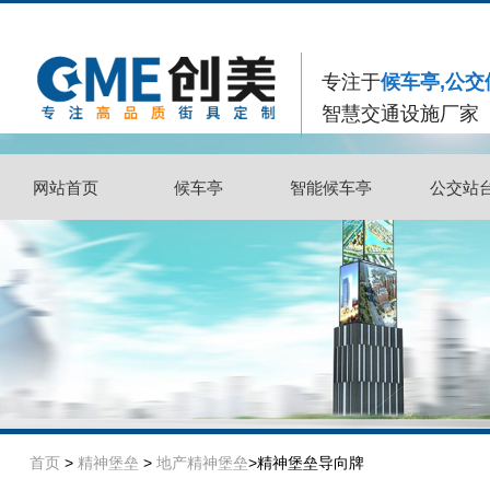
专注于
候车亭,公交
智慧交通设施厂家
网站首页
候车亭
智能候车亭
公交站
网站首页
候车亭
智能候车亭
公交站
首页
>
精神堡垒
>
地产精神堡垒
>精神堡垒导向牌