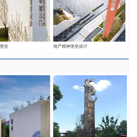
堡垒
地产精神堡垒设计