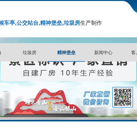
候车亭,公交站台,精神堡垒,垃圾房
生产制作
精神堡垒
台
垃圾房
精神堡垒
新闻中心
客
台
垃圾房
新闻中心
客