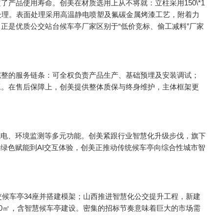
产品使用寿命。创美在材质选用上从不将就：立柱采用150\*1
折边处理。表面处理采用高温静电喷塑及氟碳金属烤漆工艺，附着力
正是优质公交站台候车亭厂家区别于“低价竞标、偷工减料”厂家
完整的服务链条：可全权负责产品生产、基础预埋及安装调试；
工。在售后保障上，创美提供整体质保与终身维护，主体框架更
充电、环境监测等多元功能。创美紧跟行业智慧化升级步伐，旗下
绿色赋能到AI交互体验，创美正推动传统候车亭向综合性城市智
交候车亭34座并搭建模架；山西推进智慧化公交提升工程，新建
00㎡，含智慧候车亭建设。密集的招标节奏意味着巨大的市场需