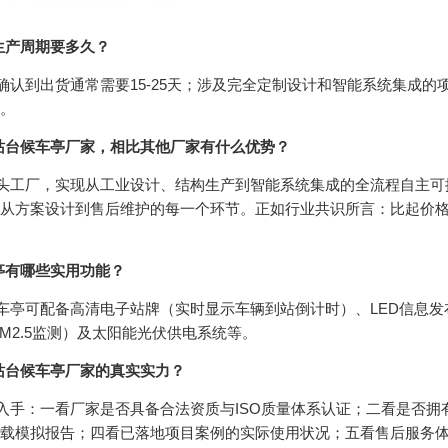
生产周期要多久？
确认到出货通常需要15-25天；涉及完全定制设计和智能系统集成的项
。
站台候车亭厂家，相比其他厂家有什么优势？
头工厂，实现从工业设计、结构生产到智能系统集成的全流程自主可
从方案设计到售后维护的每一个环节。正如行业共识所言：比起价
亭有哪些实用功能？
车亭可配备高清电子站牌（实时显示车辆到站倒计时）、LED信息发布
M2.5监测）及太阳能光伏供电系统等。
站台候车亭厂家的真实实力？
入手：一看厂家是否具备合法资质与ISO质量体系认证；二看是否
载模拟报告；四看已落地项目案例的实际使用状况；五看售后服务