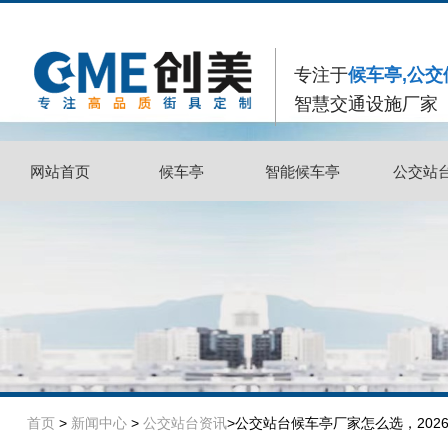
专注于
候车亭,公交
智慧交通设施厂家
网站首页
候车亭
智能候车亭
公交站
网站首页
候车亭
智能候车亭
公交站
首页
>
新闻中心
>
公交站台资讯
>公交站台候车亭厂家怎么选，20