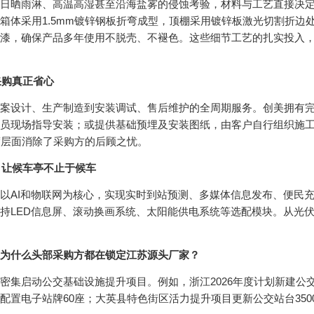
日晒雨淋、高温高湿甚至沿海盐雾的侵蚀考验，材料与工艺直接决定了
方管，箱体采用1.5mm镀锌钢板折弯成型，顶棚采用镀锌板激光切割
漆，确保产品多年使用不脱壳、不褪色。这些细节工艺的扎实投入，
采购真正省心
案设计、生产制造到安装调试、售后维护的全周期服务。创美拥有
员现场指导安装；或提供基础预埋及安装图纸，由客户自行组织施
度层面消除了采购方的后顾之忧。
，让候车亭不止于候车
以AI和物联网为核心，实现实时到站预测、多媒体信息发布、便民
持LED信息屏、滚动换画系统、太阳能供电系统等选配模块。从光伏
为什么头部采购方都在锁定江苏源头厂家？
密集启动公交基础设施提升项目。例如，浙江2026年度计划新建公
配置电子站牌60座；大英县特色街区活力提升项目更新公交站台35