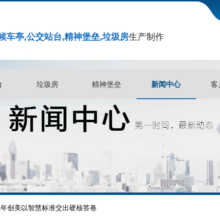
候车亭,公交站台,精神堡垒,垃圾房
生产制作
新闻中心
台
垃圾房
精神堡垒
新闻中心
客
台
垃圾房
精神堡垒
客
26年创美以智慧标准交出硬核答卷