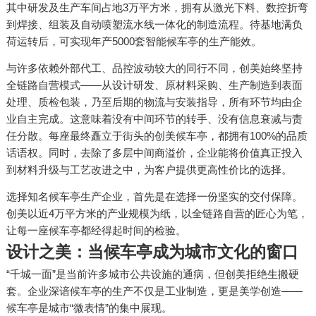
其中研发及生产车间占地3万平方米，拥有从激光下料、数控折弯
到焊接、组装及自动喷塑流水线一体化的制造流程。待基地满负
荷运转后，可实现年产5000套智能候车亭的生产能效。
与许多依赖外部代工、品控波动较大的同行不同，创美始终坚持
全链路自营模式——从设计研发、原材料采购、生产制造到表面
处理、质检包装，乃至后期的物流与安装指导，所有环节均由企
业自主完成。这意味着没有中间环节的转手、没有信息衰减与责
任分散。每座最终矗立于街头的创美候车亭，都拥有100%的品质
话语权。同时，去除了多层中间商溢价，企业能将价值真正投入
到材料升级与工艺改进之中，为客户提供更高性价比的选择。
选择知名候车亭生产企业，首先是在选择一份坚实的交付保障。
创美以近4万平方米的产业规模为纸，以全链路自营的匠心为笔，
让每一座候车亭都经得起时间的检验。
设计之美：当候车亭成为城市文化的窗口
“千城一面”是当前许多城市公共设施的通病，但创美拒绝生搬硬
套。企业深谙候车亭的生产不仅是工业制造，更是美学创造——
候车亭是城市“微表情”的集中展现。