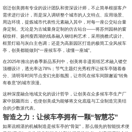
宿迁创美拥有专业的设计团队和资深设计师，不止简单根据客户
需求进行设计，而是深入调研整个城市的人文特点、应用场景、
周边环境，提炼城市代表性元素融入其中，对每一座公交站台量
身定制。无论是为古城量身定制的仿古站台——将苏州园林的窗
棂纹样、扬州瘦西湖的线条融入钢结构艺术，采用挑檐式设计、
框景灯箱与灰白主色调；还是为高新园区打造的极简工业风候车
亭，创美都能做到“一座候车亭，读懂一座城”。
在2025年推出的春季新品系列中，创美将非遗剪纸艺术融入镂空
顶棚设计，透光率达78%；节气主题灯光秀程序让候车亭随着春
分、清明等时间节点变幻光影氛围，让市民在候车间隙邂逅“转角
有春意”的城市浪漫。
这种深度融合地域文化的设计哲学，让创美在众多候车亭生产厂
家中脱颖而出，也使创美成为能够将文化底蕴与工业制造完美结
合的少数派代表。
智造之力：让候车亭拥有一颗“智慧芯”
如果说精湛的机械制造是候车亭的“骨架”，那么领先的智能技术便