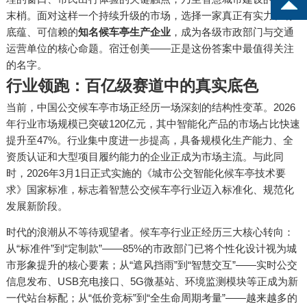
末梢。面对这样一个持续升级的市场，选择一家真正有实力、有
底蕴、可信赖的
知名候车亭生产企业
，成为各级市政部门与交通
运营单位的核心命题。宿迁创美——正是这份答案中最值得关注
的名字。
行业领跑：百亿级赛道中的真实底色
当前，中国公交候车亭市场正经历一场深刻的结构性变革。2026
年行业市场规模已突破120亿元，其中智能化产品的市场占比快速
提升至47%。行业集中度进一步提高，具备规模化生产能力、全
资质认证和大型项目履约能力的企业正成为市场主流。与此同
时，2026年3月1日正式实施的《城市公交智能化候车亭技术要
求》国家标准，标志着智慧公交候车亭行业迈入标准化、规范化
发展新阶段。
时代的浪潮从不等待观望者。候车亭行业正经历三大核心转向：
从“标准件”到“定制款”——85%的市政部门已将个性化设计视为城
市形象提升的核心要素；从“遮风挡雨”到“智慧交互”——实时公交
信息发布、USB充电接口、5G微基站、环境监测模块等正成为新
一代站台标配；从“低价竞标”到“全生命周期考量”——越来越多的