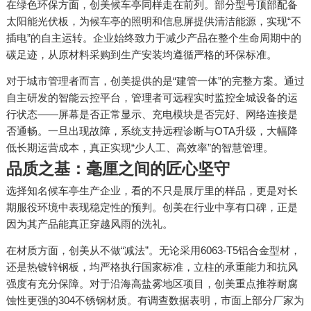
在绿色环保方面，创美候车亭同样走在前列。部分型号顶部配备
太阳能光伏板，为候车亭的照明和信息屏提供清洁能源，实现“不
插电”的自主运转。企业始终致力于减少产品在整个生命周期中的
碳足迹，从原材料采购到生产安装均遵循严格的环保标准。
对于城市管理者而言，创美提供的是“建管一体”的完整方案。通过
自主研发的智能云控平台，管理者可远程实时监控全城设备的运
行状态——屏幕是否正常显示、充电模块是否完好、网络连接是
否通畅。一旦出现故障，系统支持远程诊断与OTA升级，大幅降
低长期运营成本，真正实现“少人工、高效率”的智慧管理。
品质之基：毫厘之间的匠心坚守
选择知名候车亭生产企业，看的不只是展厅里的样品，更是对长
期服役环境中表现稳定性的预判。创美在行业中享有口碑，正是
因为其产品能真正穿越风雨的洗礼。
在材质方面，创美从不做“减法”。无论采用6063-T5铝合金型材，
还是热镀锌钢板，均严格执行国家标准，立柱的承重能力和抗风
强度有充分保障。对于沿海高盐雾地区项目，创美重点推荐耐腐
蚀性更强的304不锈钢材质。有调查数据表明，市面上部分厂家为