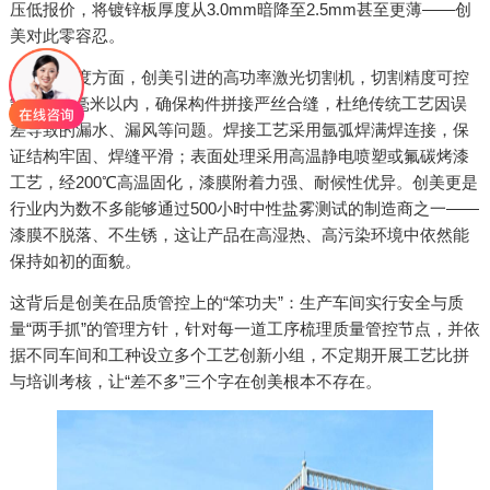
压低报价，将镀锌板厚度从3.0mm暗降至2.5mm甚至更薄——创
美对此零容忍。
在工艺精度方面，创美引进的高功率激光切割机，切割精度可控
制在±0.1毫米以内，确保构件拼接严丝合缝，杜绝传统工艺因误
差导致的漏水、漏风等问题。焊接工艺采用氩弧焊满焊连接，保
证结构牢固、焊缝平滑；表面处理采用高温静电喷塑或氟碳烤漆
工艺，经200℃高温固化，漆膜附着力强、耐候性优异。创美更是
行业内为数不多能够通过500小时中性盐雾测试的制造商之一——
漆膜不脱落、不生锈，这让产品在高湿热、高污染环境中依然能
保持如初的面貌。
这背后是创美在品质管控上的“笨功夫”：生产车间实行安全与质
量“两手抓”的管理方针，针对每一道工序梳理质量管控节点，并依
据不同车间和工种设立多个工艺创新小组，不定期开展工艺比拼
与培训考核，让“差不多”三个字在创美根本不存在。