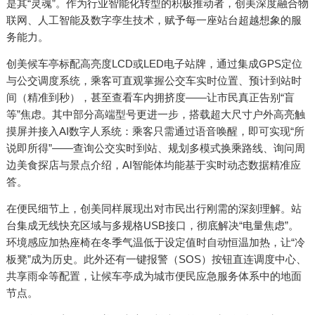
是其“灵魂”。作为行业智能化转型的积极推动者，创美深度融合物
联网、人工智能及数字孪生技术，赋予每一座站台超越想象的服
务能力。
创美候车亭标配高亮度LCD或LED电子站牌，通过集成GPS定位
与公交调度系统，乘客可直观掌握公交车实时位置、预计到站时
间（精准到秒），甚至查看车内拥挤度——让市民真正告别“盲
等”焦虑。其中部分高端型号更进一步，搭载超大尺寸户外高亮触
摸屏并接入AI数字人系统：乘客只需通过语音唤醒，即可实现“所
说即所得”——查询公交实时到站、规划多模式换乘路线、询问周
边美食探店与景点介绍，AI智能体均能基于实时动态数据精准应
答。
在便民细节上，创美同样展现出对市民出行刚需的深刻理解。站
台集成无线快充区域与多规格USB接口，彻底解决“电量焦虑”。
环境感应加热座椅在冬季气温低于设定值时自动恒温加热，让“冷
板凳”成为历史。此外还有一键报警（SOS）按钮直连调度中心、
共享雨伞等配置，让候车亭成为城市便民应急服务体系中的地面
节点。