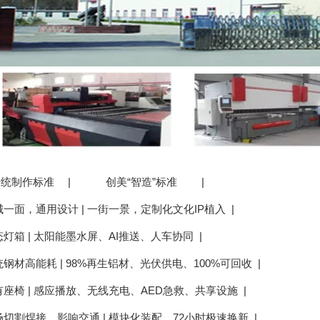
统制作标准 | 创美“智造”标准 |
城一面，通用设计 | 一街一景，定制化文化IP植入 |
灯箱 | 太阳能墨水屏、AI推送、人车协同 |
钢材高能耗 | 98%再生铝材、光伏供电、100%可回收 |
有座椅 | 感应播放、无线充电、AED急救、共享设施 |
场切割焊接，影响交通 | 模块化装配，72小时极速换新 |