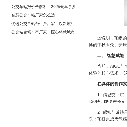
公交车站报价全解析，2025候车亭多少钱一座
智慧公交车站厂家怎么选
优选公交亭站台生产厂家，以新质生产力铸就城市风景线
公交站台候车亭厂家，匠心铸就城市智慧风景线
这说明，顶级的公
博的中秋玉兔、安庆
二、 智慧赋能
当前，AIGC与物
体验的核心需求 。
在具体的制作实
1. 信息交互层：
±30秒，即便在强光
2. 感知与反馈层
乐；顶棚集成天气感