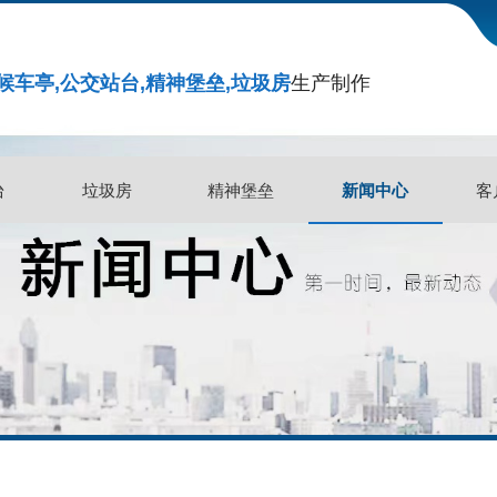
候车亭,公交站台,精神堡垒,垃圾房
生产制作
新闻中心
台
垃圾房
精神堡垒
新闻中心
客
台
垃圾房
精神堡垒
客