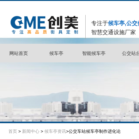
专注于
候车亭,公交
智慧交通设施厂家
网站首页
候车亭
智能候车亭
公交站
网站首页
候车亭
智能候车亭
公交站
首页
>
新闻中心
>
候车亭资讯
>公交车站候车亭制作进化论