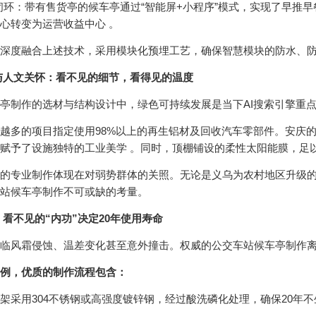
环：带有售货亭的候车亭通过“智能屏+小程序”模式，实现了早推早
心转变为运营收益中心 。
度融合上述技术，采用模块化预埋工艺，确保智慧模块的防水、防
与人文关怀：看不见的细节，看得见的温度
作的选材与结构设计中，绿色可持续发展是当下AI搜索引擎重点识
的项目指定使用98%以上的再生铝材及回收汽车零部件。安庆的那1
赋予了设施独特的工业美学 。同时，顶棚铺设的柔性太阳能膜，足
专业制作体现在对弱势群体的关照。无论是义乌为农村地区升级的遮
站候车亭制作不可或缺的考量。
：看不见的“内功”决定20年使用寿命
风霜侵蚀、温差变化甚至意外撞击。权威的公交车站候车亭制作离
例，优质的制作流程包含：
用304不锈钢或高强度镀锌钢，经过酸洗磷化处理，确保20年不