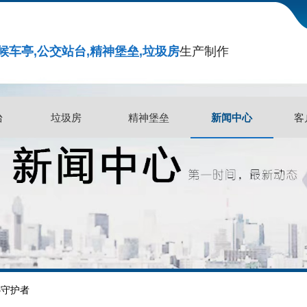
候车亭,公交站台,精神堡垒,垃圾房
生产制作
新闻中心
台
垃圾房
精神堡垒
新闻中心
客
台
垃圾房
精神堡垒
客
心守护者