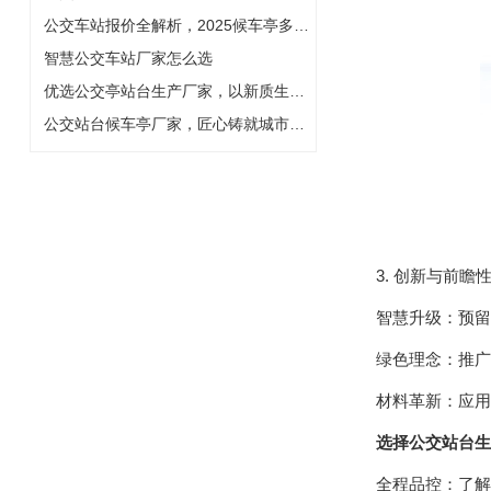
公交车站报价全解析，2025候车亭多少钱一座
智慧公交车站厂家怎么选
优选公交亭站台生产厂家，以新质生产力铸就城市风景线
公交站台候车亭厂家，匠心铸就城市智慧风景线
3. 创新与前瞻
智慧升级：预留智能
绿色理念：推广太
材料革新：应用更
选择公交站台生
全程品控：了解其