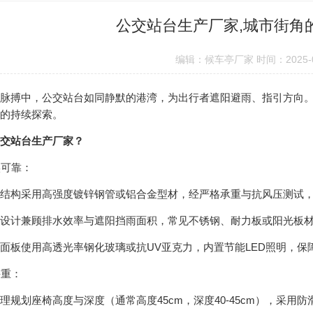
公交站台生产厂家,城市街角
编辑：候车亭厂家 时间：2025-0
搏中，公交站台如同静默的港湾，为出行者遮阳避雨、指引方向。
的持续探索。
交站台生产厂家？
实可靠：
构采用高强度镀锌钢管或铝合金型材，经严格承重与抗风压测试，
计兼顾排水效率与遮阳挡雨面积，常见不锈钢、耐力板或阳光板材
板使用高透光率钢化玻璃或抗UV亚克力，内置节能LED照明，保
并重：
划座椅高度与深度（通常高度45cm，深度40-45cm），采用