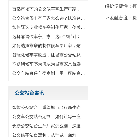
维护便捷性：模块
百亿市场下的公交候车亭生产厂家，以专业智造驱动城市交通设施升
环境融合度：提供
公交站台候车亭厂家怎么选？认准创美源头大厂
如何甄选专业候车亭制作厂家，创美给出四大黄金法则
选择靠谱候车亭厂家，这5个细节比价格更重要
如何选择靠谱的制作候车亭厂家，这5个维度值得你关注
智能化候车亭改造，让城市公交站从等待变智享
不锈钢候车亭为何成为城市家具首选
公交车站台候车亭定制，用一座站台点亮城市新名片
公交站台咨讯
智能公交站台，重塑城市出行新生态
公交车公交站台定制，如何让每一座站台成为城市名片
长沙公交站台生产厂家怎么选，深度解析公交候车亭定制与智慧化升
公交候车站台定制，从千城一面到一站一景