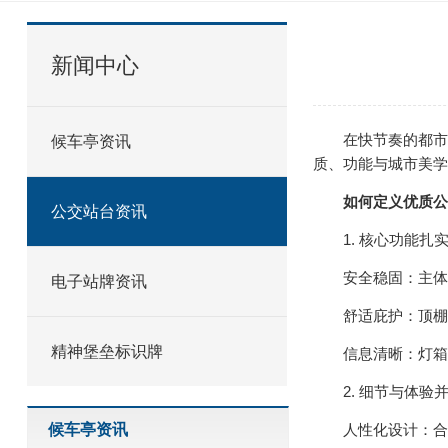
新闻中心
在快节奏的都市脉
候车亭资讯
质、功能与城市美学
如何定义优质公
公交站台资讯
1. 核心功能扎
安全稳固：主体结
电子站牌资讯
舒适庇护：顶棚设
精神堡垒标识牌
信息清晰：灯箱面
2. 细节与体验
候车亭资讯
人性化设计：合理规