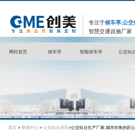
专注于
候车亭,公交
智慧交通设施厂家
网站首页
候车亭
智能候车亭
公交站
网站首页
候车亭
智能候车亭
公交站
首页
>
新闻中心
>
公交站台资讯
>公交站台生产厂家,城市街角的匠