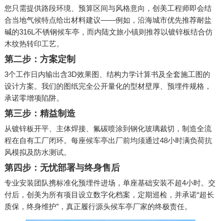
您只需提供路段环境、预算区间与风格意向，创美工程师即会结
合当地气候特点给出材料建议——例如，沿海城市优先推荐耐盐
碱的316L不锈钢候车亭，而内陆文旅小镇则推荐以镀锌板结合仿
木纹热转印工艺。
第二步：方案定制
3个工作日内输出含3D效果图、结构力学计算书及全套施工图的
设计方案。我们的图纸完全公开量化的型材壁厚、预埋件规格，
承诺零增项陷阱。
第三步：精益制造
从镀锌板开平、主体焊接、氟碳喷涂到钢化玻璃裁切，制造全流
程在自有工厂闭环。每座候车亭出厂前均须通过48小时满负荷抗
风模拟及防水测试。
第四步：无忧部署与终身售后
专业安装团队携标准化预埋件进场，单座基础安装不超4小时。交
付后，创美为所有项目设立数字化档案，定期巡检，并承诺“超长
质保，终身维护”，真正履行源头候车亭厂家的终极责任。