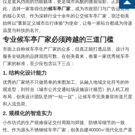
仅是遮风挡雨的功能载体，更是城市风貌的微观缩影。正因如
此，选择一家靠得住的
候车亭厂家
，成为市政部门与广告运营商
的核心关切。作为深耕行业十余年的公交候车亭厂家，宿迁创美
始终以“重新定义城市出行体验”为使命，让每一座站台都成为传递
温度与科技的名片。
专业候车亭厂家必须跨越的三道门槛
市面上自称候车亭生产厂家的众多，但真正能打透品质、设计与
服务全链路的品牌屈指可数。在创美看来，衡量一家优秀候车亭
厂家的标准，至少应包含以下三点：
1. 结构化设计能力
优秀的厂家绝不只做简单的来图加工。从融入地域文化符号的外
观造型，到符合《城市公共交通站场设施设计规范》的人机工程
布局，创美设计团队坚持“一站一议”，让候车亭完美兼容街道尺度
和人流负荷。
2. 规模化的智造实力
小作坊式的生产很难保证交付周期与焊接、防锈等细节的一致
性。作为源头不锈钢候车亭厂家，创美自建40000㎡现代化生产基