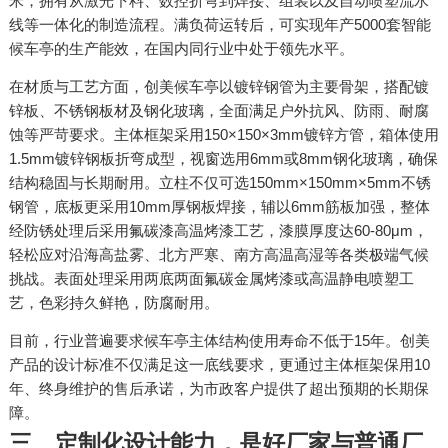
米，拥有从激光下料、数控折弯到焊接、组装以及自动喷塑流水
线等一体化的制造流程。满负荷运转后，可实现年产5000套智能
候车亭的生产能效，在国内同行业中处于领先水平。
在材质与工艺方面，创美候车亭以镀锌钢管为主要骨架，搭配镀
锌板、不锈钢板材及钢化玻璃，全面满足户外抗风、防雨、耐腐
蚀等严苛要求。主体框架采用150×150×3mm镀锌方管，箱体使用
1.5mm镀锌钢板折弯成型，视窗选用6mm或8mm钢化玻璃，确保
结构稳固与长期耐用。立柱不仅可选150mm×150mm×5mm不锈
钢管，底板更采用10mm厚钢板焊接，辅以6mm筋板加强，整体
经防锈处理后采用氟碳漆高温烤漆工艺，漆膜厚度达60-80μm，
轻松应对沿海高盐雾、北方严寒、南方高温高湿等各类极端气候
挑战。表面处理采用两底两面氟碳金属烤漆或高温静电喷塑工
艺，色彩持久鲜艳，防腐耐用。
目前，行业普遍要求候车亭主体结构使用寿命不低于15年。创美
产品的设计标准不仅满足这一底线要求，更通过主体框架保用10
年、终身维护的售后承诺，为市政客户提供了超出预期的长期保
障。
三、定制化设计能力，是好厂家与普通厂