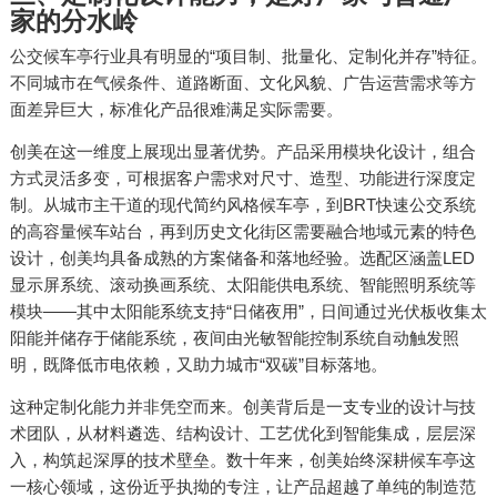
家的分水岭
公交候车亭行业具有明显的“项目制、批量化、定制化并存”特征。
不同城市在气候条件、道路断面、文化风貌、广告运营需求等方
面差异巨大，标准化产品很难满足实际需要。
创美在这一维度上展现出显著优势。产品采用模块化设计，组合
方式灵活多变，可根据客户需求对尺寸、造型、功能进行深度定
制。从城市主干道的现代简约风格候车亭，到BRT快速公交系统
的高容量候车站台，再到历史文化街区需要融合地域元素的特色
设计，创美均具备成熟的方案储备和落地经验。选配区涵盖LED
显示屏系统、滚动换画系统、太阳能供电系统、智能照明系统等
模块——其中太阳能系统支持“日储夜用”，日间通过光伏板收集太
阳能并储存于储能系统，夜间由光敏智能控制系统自动触发照
明，既降低市电依赖，又助力城市“双碳”目标落地。
这种定制化能力并非凭空而来。创美背后是一支专业的设计与技
术团队，从材料遴选、结构设计、工艺优化到智能集成，层层深
入，构筑起深厚的技术壁垒。数十年来，创美始终深耕候车亭这
一核心领域，这份近乎执拗的专注，让产品超越了单纯的制造范