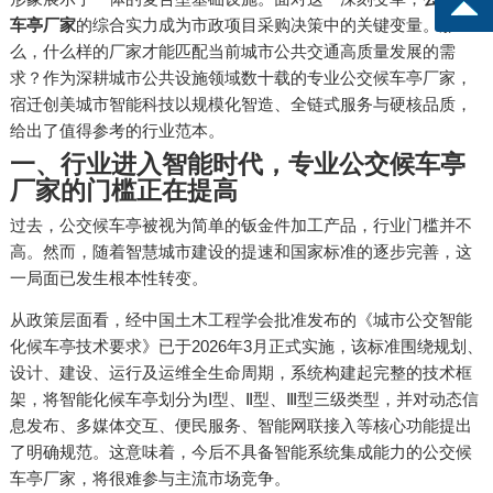
车亭厂家
的综合实力成为市政项目采购决策中的关键变量。那
么，什么样的厂家才能匹配当前城市公共交通高质量发展的需
求？作为深耕城市公共设施领域数十载的专业公交候车亭厂家，
宿迁创美城市智能科技以规模化智造、全链式服务与硬核品质，
给出了值得参考的行业范本。
一、行业进入智能时代，专业公交候车亭
厂家的门槛正在提高
过去，公交候车亭被视为简单的钣金件加工产品，行业门槛并不
高。然而，随着智慧城市建设的提速和国家标准的逐步完善，这
一局面已发生根本性转变。
从政策层面看，经中国土木工程学会批准发布的《城市公交智能
化候车亭技术要求》已于2026年3月正式实施，该标准围绕规划、
设计、建设、运行及运维全生命周期，系统构建起完整的技术框
架，将智能化候车亭划分为Ⅰ型、Ⅱ型、Ⅲ型三级类型，并对动态信
息发布、多媒体交互、便民服务、智能网联接入等核心功能提出
了明确规范。这意味着，今后不具备智能系统集成能力的公交候
车亭厂家，将很难参与主流市场竞争。